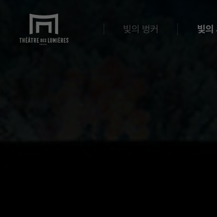
빛의 벙커
빛의