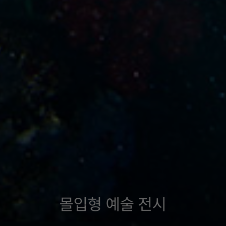
몰
입
형
예
술
전
시