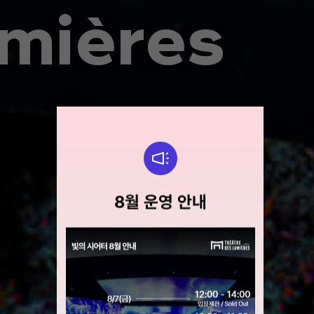
m
i
è
r
e
s
벤트
8월 운영 안내