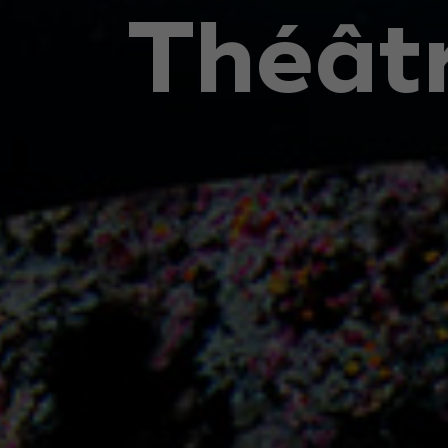
T
h
é
â
t
벤트
8월 운영 안내